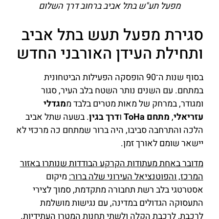
מפעל תע"ש בתל אביב ברחוב דרך השלום
סגירת מפעל תעש בתל אביב
ותחילת העידן האורבני החדש
בסוף שנות ה־90 הופסקה הפעילות הביטחונית
במתחם. עם השנים נותר השטח בלב העיר, סגור
ומגודר, במרחק של מאות מטרים בלבד מ
מגדלי
עזריאלי
,
מתחם ToHa
ו
דרך בגין
. בשעה שתל אביב
הלכה והתרחבה סביבו, היה ברור שמתחם כה מרכזי לא
יישאר שומם לאורך זמן.
מדובר באחת מעתודות הקרקע הבודדות שנותרו באזור
המרכז, והפוטנציאל העירוני שלה ברור:
מיקום
אסטרטגי בלב רשת תחבורה מתקדמת, סמוך לצירי
התעסוקה הגדולים במדינה, עם נגישות מושלמת
לרכבת, לרכבת הקלה ולשתי תחנות המטרו העתידיות.