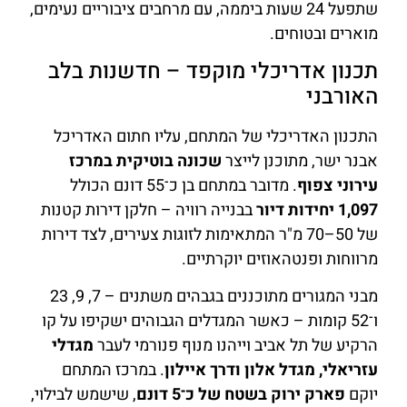
שתפעל 24 שעות ביממה, עם מרחבים ציבוריים נעימים,
מוארים ובטוחים.
תכנון אדריכלי מוקפד – חדשנות בלב
האורבני
התכנון האדריכלי של המתחם, עליו חתום האדריכל
אבנר ישר, מתוכנן לייצר
שכונה בוטיקית במרכז
עירוני צפוף
. מדובר במתחם בן כ־55 דונם הכולל
1,097 יחידות דיור
בבנייה רוויה – חלקן דירות קטנות
של 50–70 מ"ר המתאימות לזוגות צעירים, לצד דירות
מרווחות ופנטהאוזים יוקרתיים.
מבני המגורים מתוכננים בגבהים משתנים – 7, 9, 23
ו־52 קומות – כאשר המגדלים הגבוהים ישקיפו על קו
הרקיע של תל אביב וייהנו מנוף פנורמי לעבר
מגדלי
עזריאלי, מגדל אלון ודרך איילון
. במרכז המתחם
יוקם
פארק ירוק בשטח של כ־5 דונם
, שישמש לבילוי,