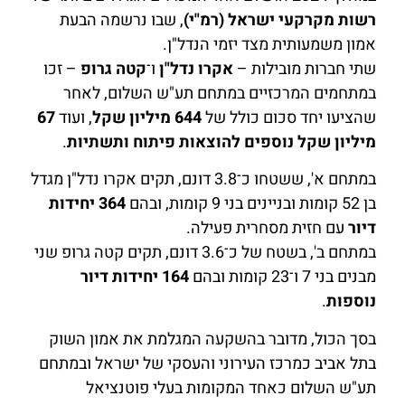
רשות מקרקעי ישראל (רמ"י)
, שבו נרשמה הבעת
אמון משמעותית מצד יזמי הנדל"ן.
שתי חברות מובילות –
אקרו נדל"ן
ו־
קטה גרופ
– זכו
במתחמים המרכזיים במתחם תע"ש השלום, לאחר
שהציעו יחד סכום כולל של
644 מיליון שקל
, ועוד
67
מיליון שקל נוספים להוצאות פיתוח ותשתיות
.
במתחם א', ששטחו כ־3.8 דונם, תקים אקרו נדל"ן מגדל
בן 52 קומות ובניינים בני 9 קומות, ובהם
364 יחידות
דיור
עם חזית מסחרית פעילה.
במתחם ב', בשטח של כ־3.6 דונם, תקים קטה גרופ שני
מבנים בני 7 ו־23 קומות ובהם
164 יחידות דיור
נוספות
.
בסך הכול, מדובר בהשקעה המגלמת את אמון השוק
בתל אביב כמרכז העירוני והעסקי של ישראל ובמתחם
תע"ש השלום כאחד המקומות בעלי פוטנציאל