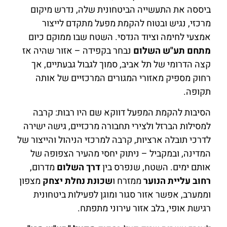
ביססה את התעשייה הביטחונית שלה, נדרש מיקום
מרכזי, נגיש ובטוח להקמת מפעל מתקדם לייצור
אמצעי לחימה וציוד הנדסי. השטח שבו ממוקם כיום
מתחם תע"ש השלום
נבחר בקפידה – אזור שהיה אז
קצה הדרומי של תל אביב, סמוך לגבול גבעתיים, אך
רחוק מספיק מאזורי המגורים המרכזיים של אותה
תקופה.
הסיבות להקמת המפעל דווקא שם היו רבות: קרבה
למסילות הברזל ולצירי תחבורה מרכזיים, גישה ישירה
לדרכי תובלה ארציות, קרבה למרכזי הניהול והייצור של
המדינה, ובמקביל – ניתוק יחסי מהעיר הצפופה של
אותם ימים. השטח, שנפרס בין
דרך השלום
מדרום,
רחוב עליית הנוער
ממזרח ו
שכונת נחלת יצחק
מצפון
וממערב, אפשר אזור סגור ומוגן לפעילות ביטחונית
רגישת אופי, בלב אזור עירוני מתפתח.