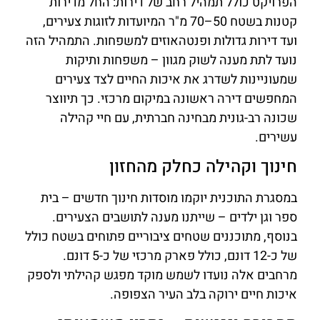
הפרויקט כולל תמהיל רחב של דירות: החל מדירות
קטנות בשטח 50–70 מ"ר המיועדות לזוגות צעירים,
ועד דירות גדולות ופנטהאוזים למשפחות. התמהיל הזה
נועד לתת מענה לשוק מגוון – משפחות ותיקות
שמעוניינות לשדרג את איכות החיים לצד צעירים
המחפשים דירה ראשונה במיקום מרכזי. כך תיווצר
שכונה רב-גונית מבחינה חברתית, עם חיי קהילה
עשירים.
חינוך וקהילה כחלק מהחזון
במסגרת התוכנית יוקמו מוסדות חינוך חדשים – בית
ספר וגן ילדים – שייתנו מענה לתושבים הצעירים.
בנוסף, מתוכננים שטחים ציבוריים פתוחים בשטח כולל
של כ-12 דונם, כולל פארק מרכזי של כ-5 דונם.
מרחבים אלה נועדו לשמש מוקד מפגש קהילתי ולספק
איכות חיים ירוקה בלב העיר הצפופה.