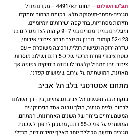
תע"ש השלום
– תחום תא/4491 – מקדם מודל
מגורים-מסחר-תעסוקה מלא. בקומת הרחוב יתמקדו
חזיתות מסחריות, בתי קפה ושירותים יומיומיים,
ומעליהם בנייני מגורים בני 7–9 קומות לצד מגדלים בני
23 ו-52 קומות. תכנון זה יוצר מרחב ציבורי איכותי,
שדרה ירוקה ונגישות רגלית ורכובה משופרת – עם
שטח ציבורי פתוח מרכזי של כ-5 דונם ושילוב מוסדות
ציבור. זהו תמהיל קלאסי לשכונה בוטיקית צפופה אך
מאוזנת, המושתתת על עירוב שימושים קפדני.
מתחם אסטרטגי בלב תל אביב
בנקודה בה נפגשים תל אביב וגבעתיים, בין דרך השלום
לרחוב עליית הנוער, הולך ונבנה אחד הפרויקטים
המשמעותיים ביותר של השנים האחרונות. המתחם,
המשתרע על פני כ-55 דונם, מתוכנן להפוך לשכונת
מגורים חדשה הכוללת יותר מאלף יחידות דיור, מגדלי