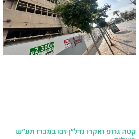
קטה גרופ ואקרו נדל״ן זכו במכרז תע״ש