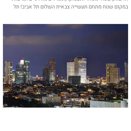
במקום שטח מתחם תעשייה צבאית השלום תל אביב! תל